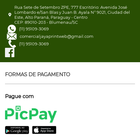
Rua Sete de Setembro ZPE, 777 Escritório: Avenida José
Lombardo e/San Blas y Juan B. Ayala N° 9021, Ciudad del
Este, Alto Paraná, Paraguay - Centro
CEP: 89010-203 - Blumenau/SC
(11) 95109-3069
comercialjayaprintweb@gmail.com
(11) 95109-3069
FORMAS DE PAGAMENTO
Pague com