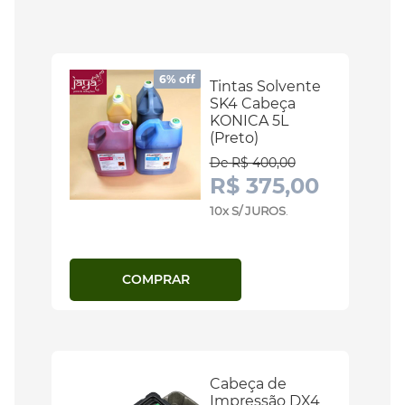
6% off
Tintas Solvente
SK4 Cabeça
KONICA 5L
(Preto)
De R$ 400,00
R$ 375,00
10x S/ JUROS
.
COMPRAR
Cabeça de
Impressão DX4