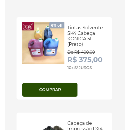
6% off
Tintas Solvente
SK4 Cabeça
KONICA 5L
(Preto)
De R$ 400,00
R$ 375,00
10x S/ JUROS
.
COMPRAR
Cabeça de
Impressão DX4