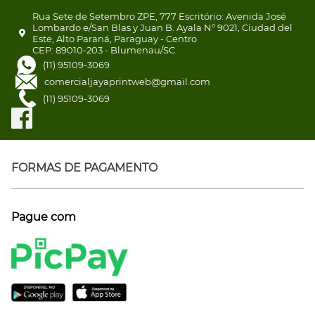
Rua Sete de Setembro ZPE, 777 Escritório: Avenida José
Lombardo e/San Blas y Juan B. Ayala N° 9021, Ciudad del
Este, Alto Paraná, Paraguay - Centro
CEP: 89010-203 - Blumenau/SC
(11) 95109-3069
comercialjayaprintweb@gmail.com
(11) 95109-3069
FORMAS DE PAGAMENTO
Pague com