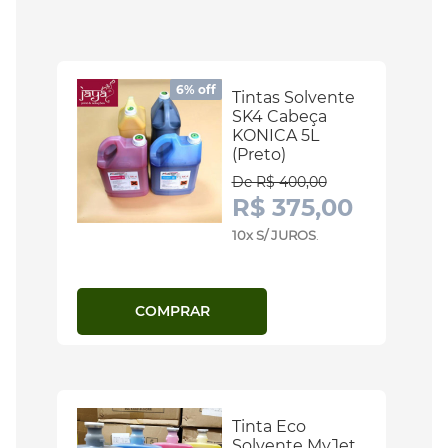
6% off
Tintas Solvente
SK4 Cabeça
KONICA 5L
(Preto)
De R$ 400,00
R$ 375,00
10x S/ JUROS
.
COMPRAR
Tinta Eco
Solvente MyJet