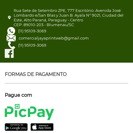
Rua Sete de Setembro ZPE, 777 Escritório: Avenida José
Lombardo e/San Blas y Juan B. Ayala N° 9021, Ciudad del
Este, Alto Paraná, Paraguay - Centro
CEP: 89010-203 - Blumenau/SC
(11) 95109-3069
comercialjayaprintweb@gmail.com
(11) 95109-3069
FORMAS DE PAGAMENTO
Pague com