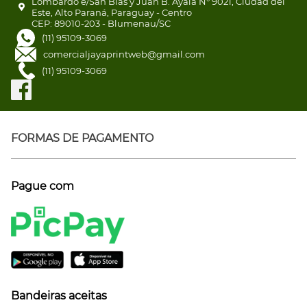
Lombardo e/San Blas y Juan B. Ayala N° 9021, Ciudad del
Este, Alto Paraná, Paraguay - Centro
CEP: 89010-203 - Blumenau/SC
(11) 95109-3069
comercialjayaprintweb@gmail.com
(11) 95109-3069
FORMAS DE PAGAMENTO
Pague com
Bandeiras aceitas