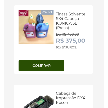
6% off
Tintas Solvente
SK4 Cabeça
KONICA 5L
(Preto)
De R$ 400,00
R$ 375,00
10x S/ JUROS
.
COMPRAR
Cabeça de
Impressão DX4
Epson