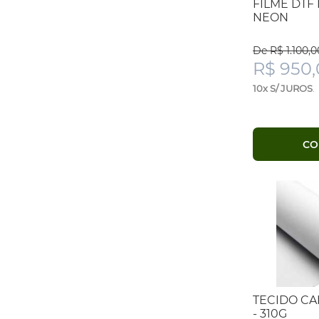
FILME DTF
NEON
De R$ 1.100,0
R$ 950
10x S/ JUROS
.
CO
TECIDO CA
- 310G