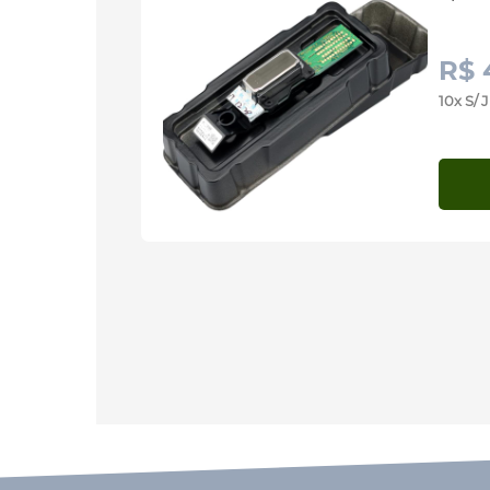
R$ 
10x S/