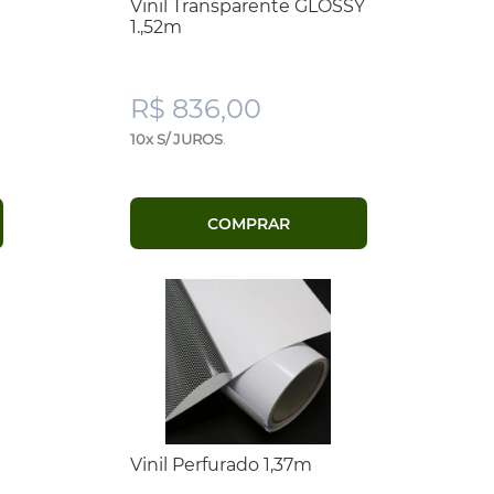
Vinil Transparente GLOSSY
1.,52m
R$ 836,00
10x S/ JUROS
.
COMPRAR
Vinil Perfurado 1,37m