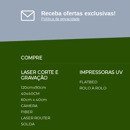
Receba ofertas exclusivas!
Política de privacidade
COMPRE
LASER CORTE E
IMPRESSORAS UV
GRAVAÇÃO
FLATBED
120cmx90cm
ROLO À ROLO
40x40CM
60cm x 40cm
CAMERA
FIBER
LASER ROUTER
SOLDA