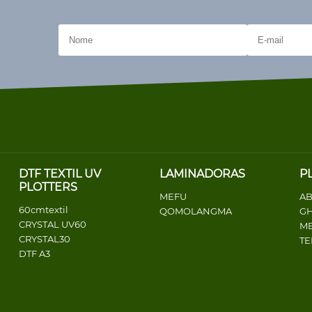
DTF TEXTIL UV
LAMINADORAS
P
PLOTTERS
MEFU
AB
60cmtextil
QOMOLANGMA
G
CRYSTAL UV60
ME
CRYSTAL30
T
DTF A3