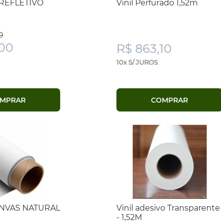
 REFLETIVO
Vinil Perfurado 1,52m
0
,00
R$ 863,10
10x S/ JUROS
.
MPRAR
COMPRAR
NVAS NATURAL
Vinil adesivo Transparente
- 1,52M