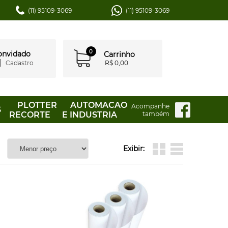
(11) 95109-3069
(11) 95109-3069
0
convidado
Carrinho
Cadastro
R$ 0,00
PLOTTER
AUTOMACAO
Acompanhe
S
RECORTE
E INDUSTRIA
também
Exibir: