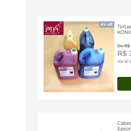
6% off
Tinta
KONIC
De R$ 
R$ 
10x S/
Cabeç
Epso