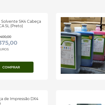
s Solvente SK4 Cabeça
A 5L (Preto)
400,00
375,00
 JUROS
.
COMPRAR
a de Impressão DX4
n