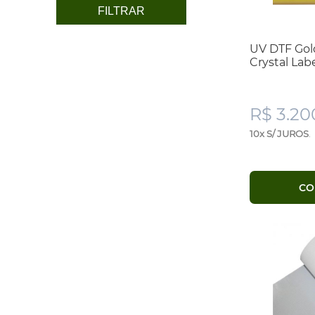
FILTRAR
UV DTF Gold
Crystal Label
R$ 3.20
10x S/ JUROS
.
CO