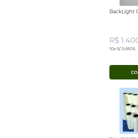
BackLight 
R$ 1.40
10x S/ JUROS
.
CO