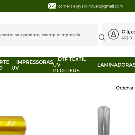
comercialjayaprintweb@gmail.com
Olá, 
Login
DTF TEXTIL
RTE
IMPRESSORAS
UV
LAMINADORA
O
UV
PLOTTERS
Ordenar: