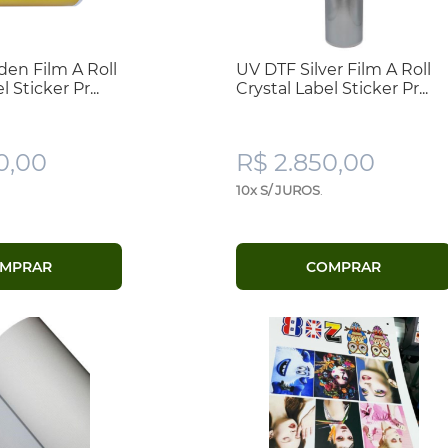
en Film A Roll
UV DTF Silver Film A Roll
 Sticker Pr...
Crystal Label Sticker Pr...
0,00
R$ 2.850,00
10x S/ JUROS
.
MPRAR
COMPRAR