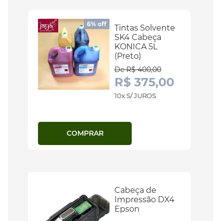
6% off
Tintas Solvente
SK4 Cabeça
KONICA 5L
(Preto)
De R$ 400,00
R$ 375,00
10x S/ JUROS
.
COMPRAR
Cabeça de
Impressão DX4
Epson