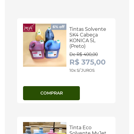
6% off
Tintas Solvente
SK4 Cabeça
KONICA 5L
(Preto)
De R$ 400,00
R$ 375,00
10x S/ JUROS
.
COMPRAR
Tinta Eco
Solvente MyJet