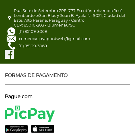
Rua Sete de Setembro ZPE, 777 Escritório: Avenida José
Lombardo e/San Blas y Juan B. Ayala N° 9021, Ciudad del
Este, Alto Paraná, Paraguay - Centro
CEP: 89010-203 - Blumenau/SC
(11) 95109-3069
comercialjayaprintweb@gmail.com
(11) 95109-3069
FORMAS DE PAGAMENTO
Pague com