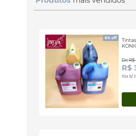
Produtos
mais vendidos
6% off
Tinta
KONIC
De R$ 
R$ 
10x S/