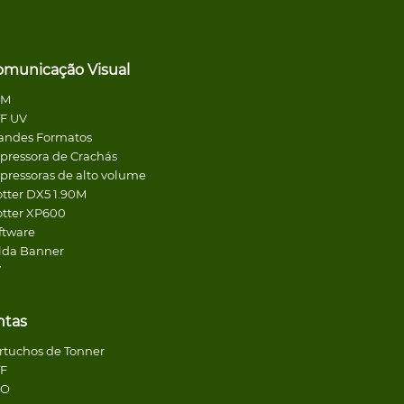
omunicação Visual
CM
F UV
andes Formatos
pressora de Crachás
pressoras de alto volume
otter DX5 1.90M
otter XP600
ftware
lda Banner
V
ntas
rtuchos de Tonner
F
CO