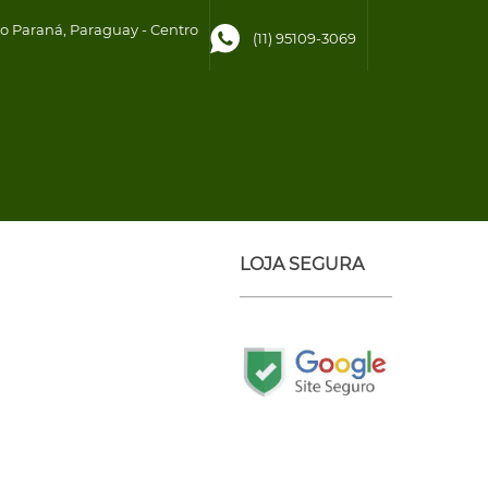
to Paraná, Paraguay - Centro
(11) 95109-3069
LOJA SEGURA