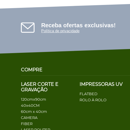
Receba ofertas exclusivas!
Política de privacidade
COMPRE
LASER CORTE E
IMPRESSORAS UV
GRAVAÇÃO
FLATBED
120cmx90cm
ROLO À ROLO
40x40CM
60cm x 40cm
CAMERA
FIBER
LASER ROUTER