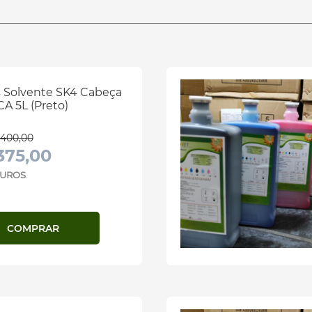
s Solvente SK4 Cabeça
A 5L (Preto)
400,00
375,00
 JUROS
.
COMPRAR