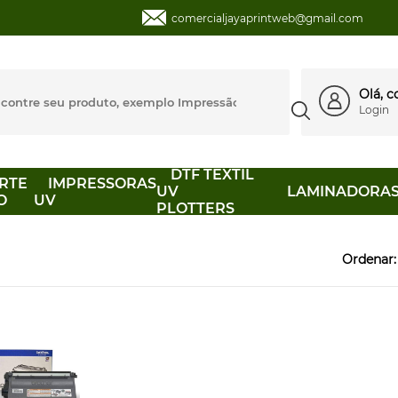
comercialjayaprintweb@gmail.com
Olá, 
Login
DTF TEXTIL
RTE
IMPRESSORAS
UV
LAMINADORA
O
UV
PLOTTERS
Ordenar: