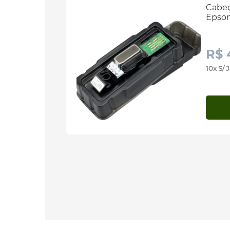
Cabeç
Epso
R$ 
10x S/