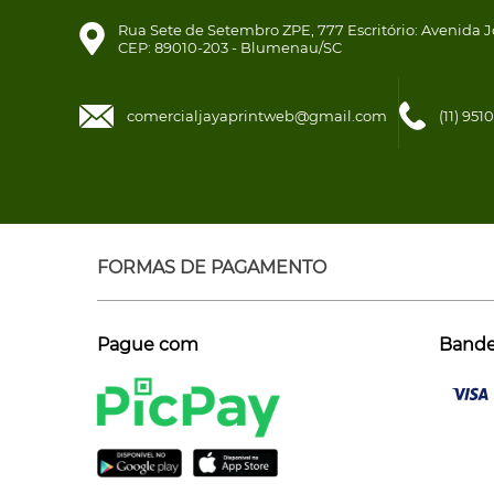
Rua Sete de Setembro ZPE, 777 Escritório: Avenida J
CEP: 89010-203 - Blumenau/SC
comercialjayaprintweb@gmail.com
(11) 95
FORMAS DE PAGAMENTO
Pague com
Bandei