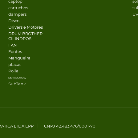
captop
so
cartuchos
su
dampers
U
Disco
Drivers e Motores
DRUM BROTHER
CILINDROS
FAN
Fontes
Mangueira
placas
Polia
sensores
SubTank
MATICA LTDA EPP
CNPJ 42.483.476/0001-70