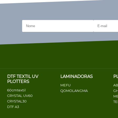
DTF TEXTIL UV
LAMINADORAS
P
PLOTTERS
MEFU
AB
60cmtextil
QOMOLANGMA
G
CRYSTAL UV60
ME
CRYSTAL30
T
DTF A3