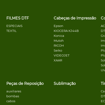
FILMES DTF
Cabeças de Impressão
C
ESPECIAIS
Epson
A
TEXTIL
KIOCERA KJ44B
DT
Konica
Gr
Mutoh
Im
RICOH
Im
Seiko
Pl
VIDEOJET
Pl
XAAR
So
So
U
Peças de Reposição
Sublimação
Ti
auxiliares
Ca
bombas
DT
cabos
E