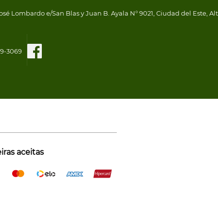
osé Lombardo e/San Blas y Juan B. Ayala N° 9021, Ciudad del Este, Al
109-3069
ras aceitas