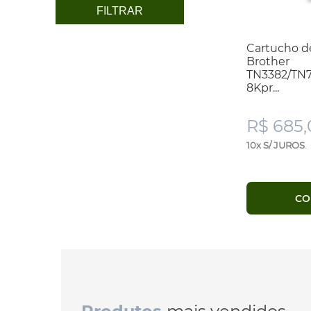
FILTRAR
Cartucho d
Brother
TN3382/TN
8Kpr...
R$ 685,
10x S/ JUROS
.
CO