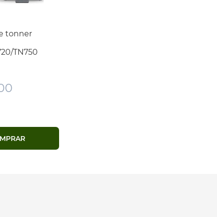
e tonner
720/TN750
00
MPRAR