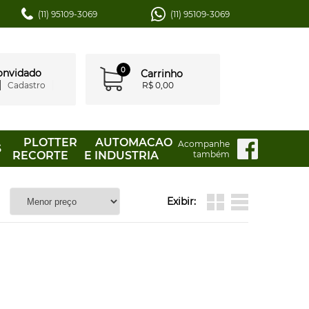
(11) 95109-3069
(11) 95109-3069
0
convidado
Carrinho
Cadastro
R$ 0,00
PLOTTER
AUTOMACAO
Acompanhe
S
RECORTE
E INDUSTRIA
também
Exibir: