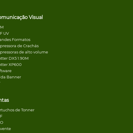
omunicação Visual
CM
F UV
andes Formatos
pressora de Crachás
pressoras de alto volume
otter DX5 1.90M
otter XP600
ftware
lda Banner
V
ntas
rtuchos de Tonner
F
CO
lvente