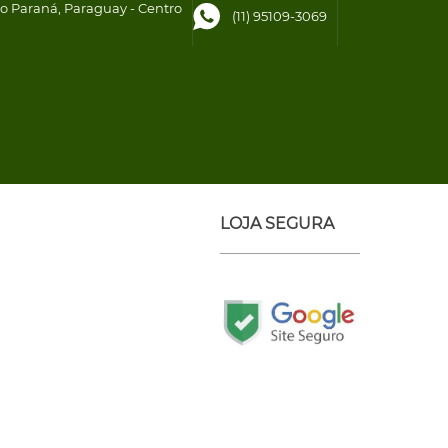
to Paraná, Paraguay - Centro
(11) 95109-3069
LOJA SEGURA