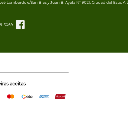
osé Lombardo e/San Blas y Juan B. Ayala N° 9021, Ciudad del Este, Al
109-3069
ras aceitas