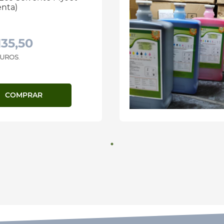
nta)
135,50
 JUROS
.
COMPRAR