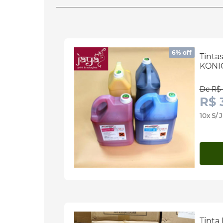
6% off
Tinta
KONIC
De R$ 
R$ 
10x S/
Tinta