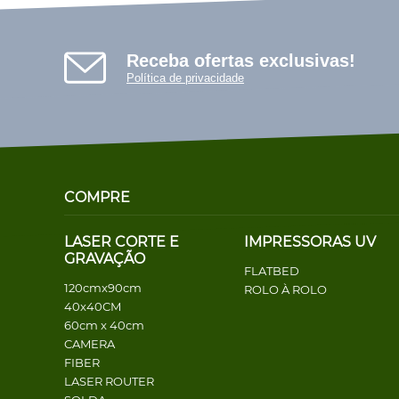
Receba ofertas exclusivas!
Política de privacidade
COMPRE
LASER CORTE E
IMPRESSORAS UV
GRAVAÇÃO
FLATBED
120cmx90cm
ROLO À ROLO
40x40CM
60cm x 40cm
CAMERA
FIBER
LASER ROUTER