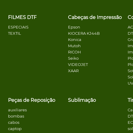
FILMES DTF
Cabeças de Impressão
C
ESPECIAIS
Epson
A
TEXTIL
KIOCERA KJ44B
DT
Konica
Gr
Mutoh
Im
RICOH
Im
Seiko
Pl
VIDEOJET
Pl
XAAR
So
So
U
Peças de Reposição
Sublimação
Ti
auxiliares
Ca
bombas
DT
cabos
E
captop
so