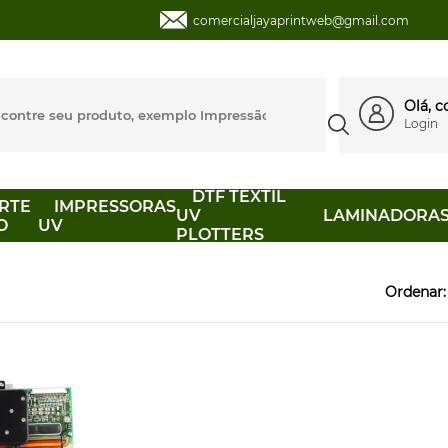
comercialjayaprintweb@gmail.com
Olá, 
Login
DTF TEXTIL
RTE
IMPRESSORAS
UV
LAMINADORA
O
UV
PLOTTERS
Ordenar: