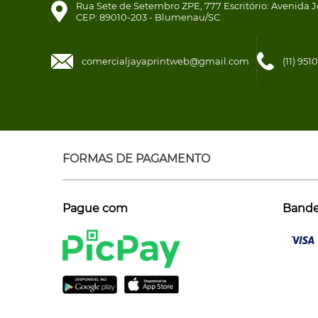
Rua Sete de Setembro ZPE, 777 Escritório: Avenida J
CEP: 89010-203 - Blumenau/SC
comercialjayaprintweb@gmail.com
(11) 95
FORMAS DE PAGAMENTO
Pague com
Bandei