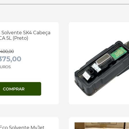
s Solvente SK4 Cabeça
A 5L (Preto)
400,00
375,00
 JUROS
.
COMPRAR
 Eco Solvente MyJet