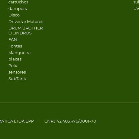
cartuchos
su
dampers
U
Disco
Drivers e Motores
DRUM BROTHER
CILINDROS
FAN
Fontes
Mangueira
placas
Polia
sensores
SubTank
MATICA LTDA EPP
CNPJ 42.483.476/0001-70