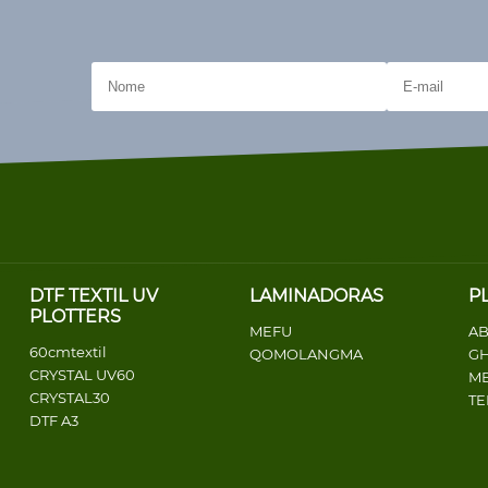
DTF TEXTIL UV
LAMINADORAS
P
PLOTTERS
MEFU
AB
60cmtextil
QOMOLANGMA
G
CRYSTAL UV60
ME
CRYSTAL30
T
DTF A3