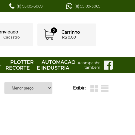
(11) 95109-3069
(11) 95109-3069
0
convidado
Carrinho
Cadastro
R$ 0,00
PLOTTER
AUTOMACAO
Acompanhe
S
RECORTE
E INDUSTRIA
também
Exibir: