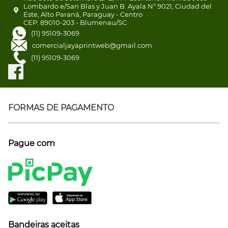
Lombardo e/San Blas y Juan B. Ayala N° 9021, Ciudad del
Este, Alto Paraná, Paraguay - Centro
CEP: 89010-203 - Blumenau/SC
(11) 95109-3069
comercialjayaprintweb@gmail.com
(11) 95109-3069
FORMAS DE PAGAMENTO
Pague com
Bandeiras aceitas