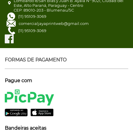
Lombardo e/San Blas y Juan B. Ayala N° 9021, Ciudad del
Este, Alto Paraná, Paraguay - Centro
CEP: 89010-203 - Blumenau/SC
(11) 95109-3069
comercialjayaprintweb@gmail.com
(11) 95109-3069
FORMAS DE PAGAMENTO
Pague com
Bandeiras aceitas