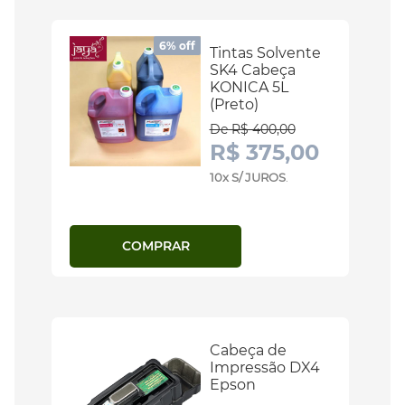
6% off
Tintas Solvente
SK4 Cabeça
KONICA 5L
(Preto)
De R$ 400,00
R$ 375,00
10x S/ JUROS
.
COMPRAR
Cabeça de
Impressão DX4
Epson